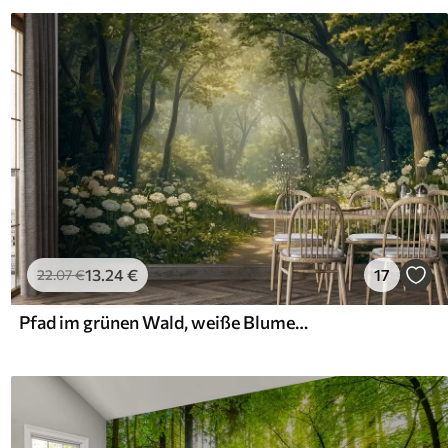
13
.24
€
17
22
.07
€
Pfad im grünen Wald, weiße Blumen, Sonnenlicht, Acryl-Stil Zeichnung