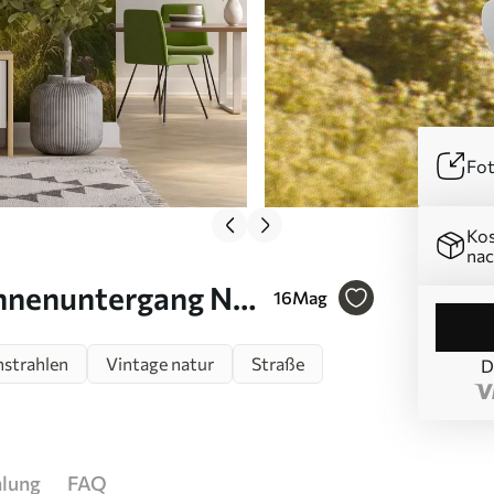
Fot
Kos
nac
nnenuntergang N°
16
Mag
strahlen
Vintage natur
Straße
D
hlung
FAQ