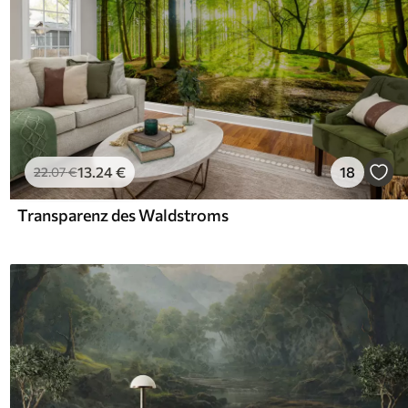
13
.24
€
18
22
.07
€
Transparenz des Waldstroms