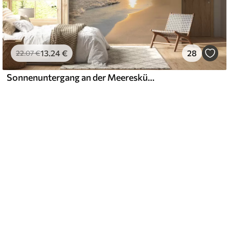
13
.24
€
28
22
.07
€
Sonnenuntergang an der Meeresküste