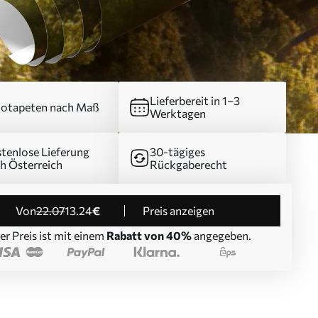
Lieferbereit in 1–3
otapeten nach Maß
Werktagen
tenlose Lieferung
30-tägiges
h Österreich
Rückgaberecht
von
22
.07
13
.24
€
Preis anzeigen
er Preis ist mit einem
Rabatt von 40%
angegeben.