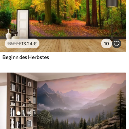
13
.24
€
10
22
.07
€
Beginn des Herbstes