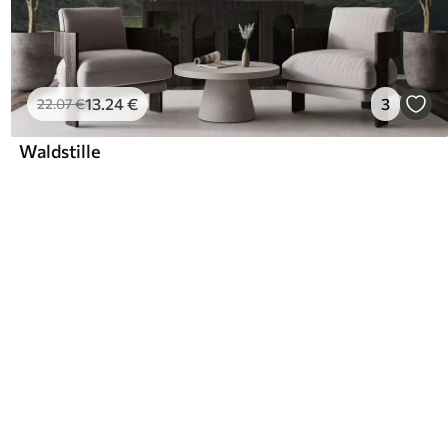
13
.24
€
3
22
.07
€
Waldstille