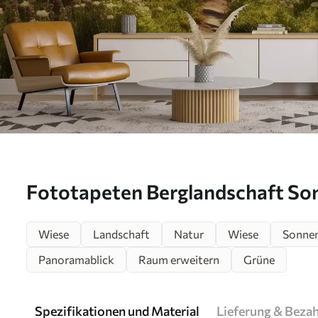
Fototapeten Berglandschaft So
u96209
Wiese
Landschaft
Natur
Wiese
Sonnen
Panoramablick
Raum erweitern
Grüne
Spezifikationen und Material
Lieferung & Beza