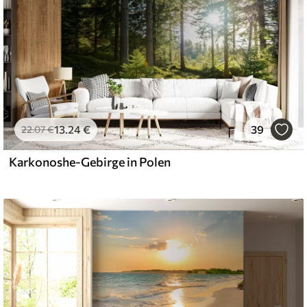
13
.24
€
39
22
.07
€
Karkonoshe-Gebirge in Polen