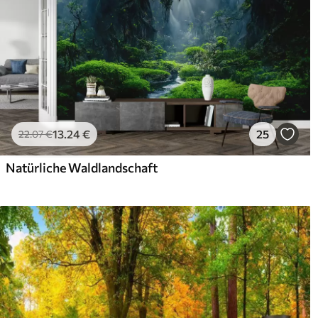
13
.24
€
25
22
.07
€
Natürliche Waldlandschaft