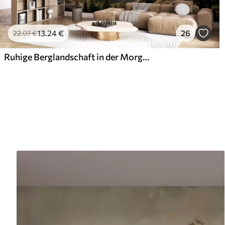
13
.24
€
26
22
.07
€
Ruhige Berglandschaft in der Morgendämmerung mit leichtem Nebel vor einem Waldhintergrund