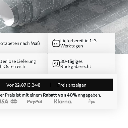
Lieferbereit in 1–3
otapeten nach Maß
Werktagen
tenlose Lieferung
30-tägiges
h Österreich
Rückgaberecht
von
22
.07
13
.24
€
Preis anzeigen
er Preis ist mit einem
Rabatt von 40%
angegeben.