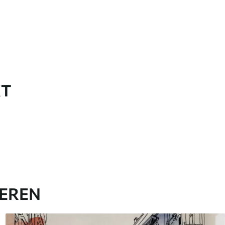
KT
IEREN