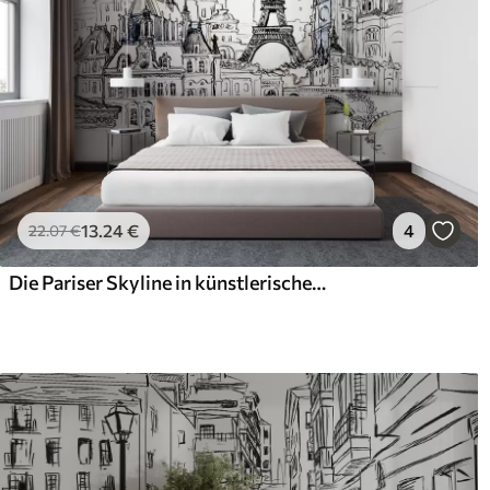
13
.24
€
4
22
.07
€
Die Pariser Skyline in künstlerischen Umrissen