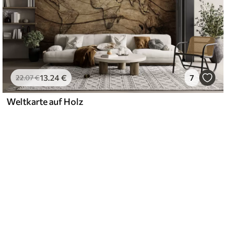
13
.24
€
7
22
.07
€
Weltkarte auf Holz