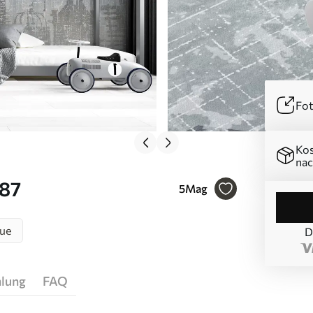
Fot
Kos
nac
287
5
Mag
ue
D
hlung
FAQ