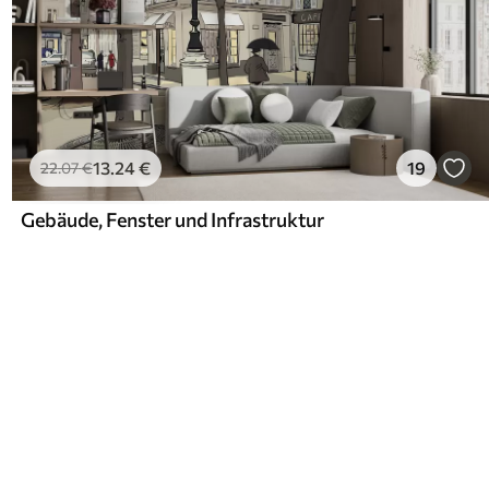
13
.24
€
19
22
.07
€
Gebäude, Fenster und Infrastruktur