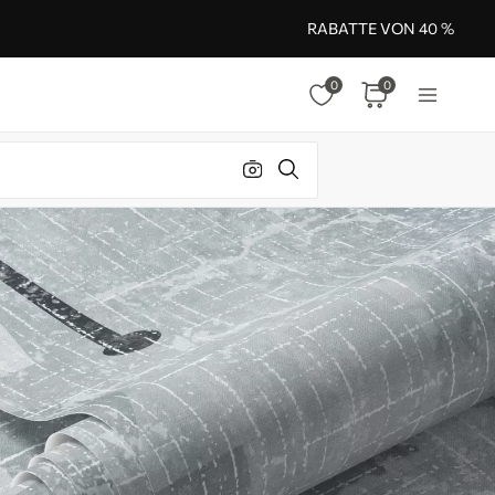
RABATTE VON 40 %
0
0