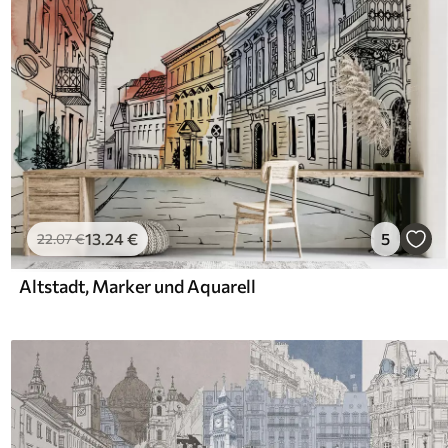
13
.24
€
5
22
.07
€
Altstadt, Marker und Aquarell