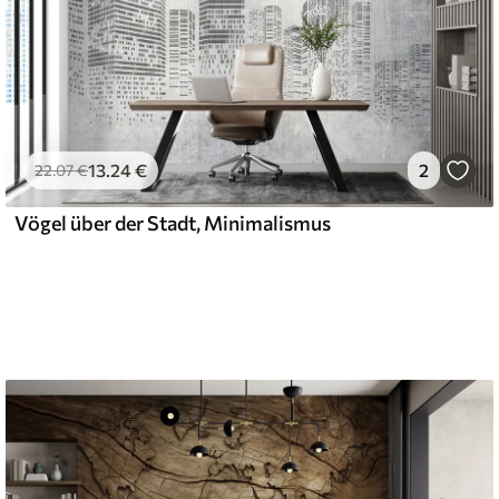
13
.24
€
2
22
.07
€
Vögel über der Stadt, Minimalismus