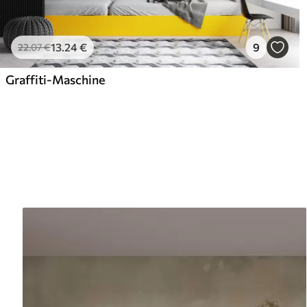
13
.24
€
9
22
.07
€
Graffiti-Maschine