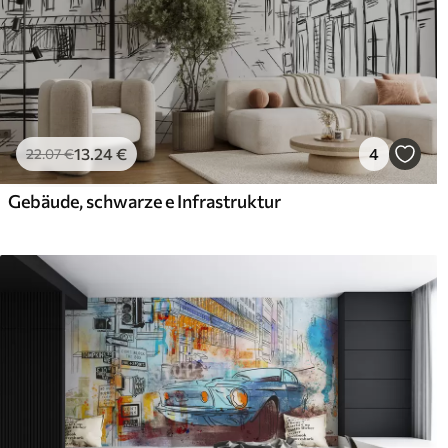
13
.24
€
4
22
.07
€
Gebäude, schwarze e Infrastruktur