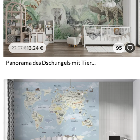
13
.24
€
95
22
.07
€
Panorama des Dschungels mit Tieren