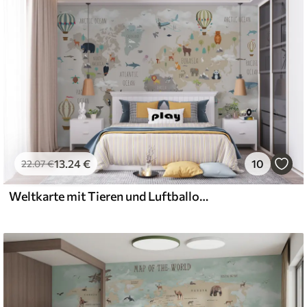
ichtung können mit Wasser gereinigt werden.
emium
67
34
.00
€
/m²
13
.24
€
10
22
.07
€
l and Stick
Weltkarte mit Tieren und Luftballons
67
49
.00
€
/m²