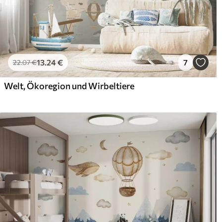
13
.24
€
7
22
.07
€
Welt, Ökoregion und Wirbeltiere