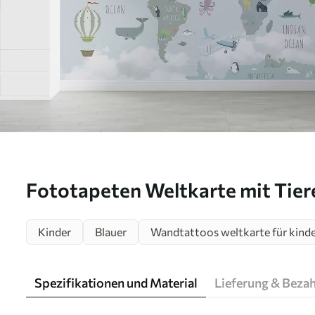
Fototapeten Weltkarte mit Tier
N° u96447
Kinder
Blauer
Wandtattoos weltkarte für kind
Spezifikationen und Material
Lieferung & Beza