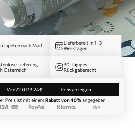
Lieferbereit in 1–3
otapeten nach Maß
Werktagen
tenlose Lieferung
30-tägiges
h Österreich
Rückgaberecht
von
22
.07
13
.24
€
Preis anzeigen
er Preis ist mit einem
Rabatt von 40%
angegeben.