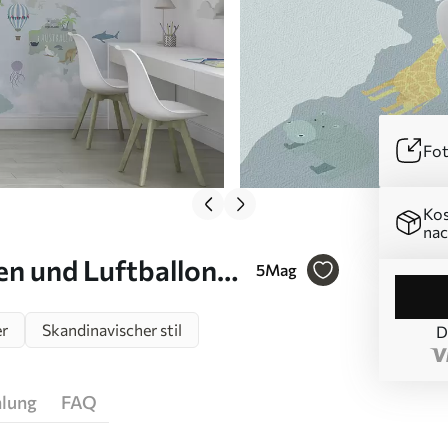
Fot
Kos
nac
en und Luftballons
5
Mag
er
Skandinavischer stil
D
hlung
FAQ