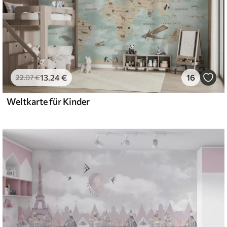
13
.24
€
16
22
.07
€
Weltkarte für Kinder