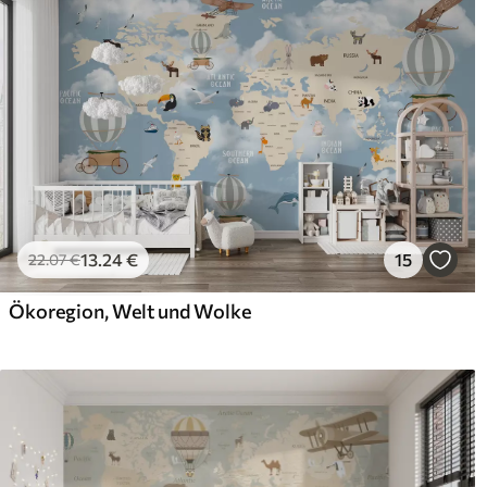
Fototapeten mit Lackbesch
Verlegemethode
Nahtlose Anwendung
Verfügbare Materialien
Standard
Pr
45
.00
56
.
27
.00
€
/m²
13
.24
€
15
22
.07
€
Premium-Vinyl
Pee
Ökoregion, Welt und Wolke
65
.00
81
.
39
.00
€
/m²