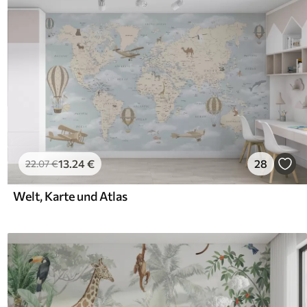
13
.24
€
28
22
.07
€
Welt, Karte und Atlas