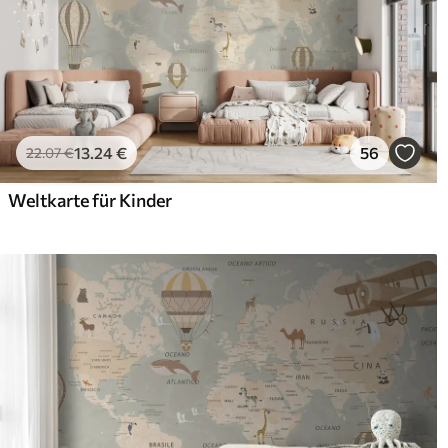
13
.24
€
56
22
.07
€
Weltkarte für Kinder