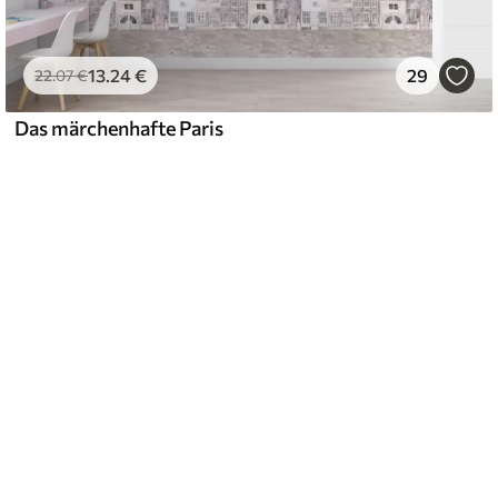
13
.24
€
29
22
.07
€
Das märchenhafte Paris