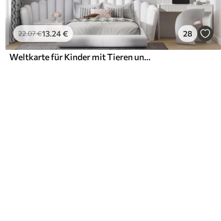
13
.24
€
28
22
.07
€
Weltkarte für Kinder mit Tieren und Wahrzeichen