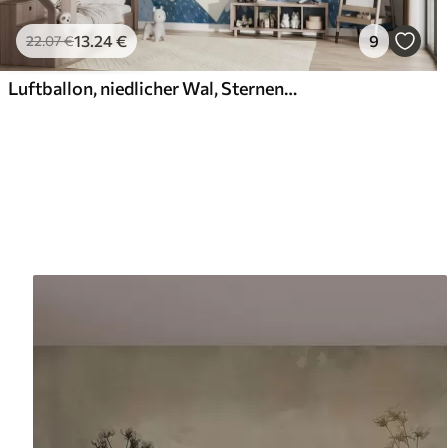
13
.24
€
9
22
.07
€
Luftballon, niedlicher Wal, Sternenhimmel, Berge, Aquarell, blaue und beige Farben