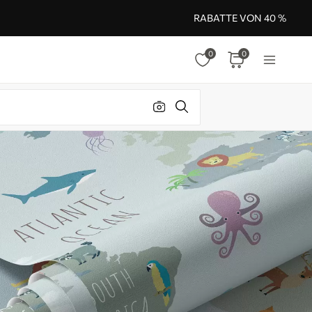
RABATTE VON 40 %
0
0