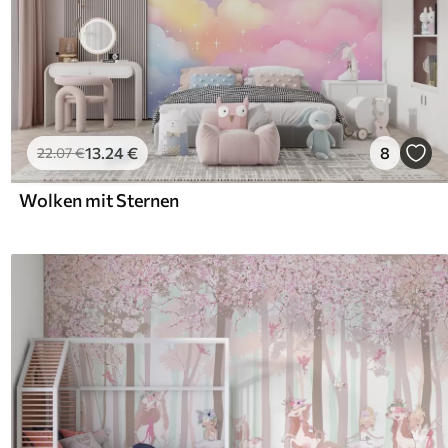
13
.24
€
8
22
.07
€
Wolken mit Sternen