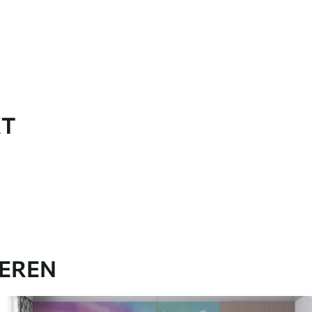
KT
IEREN