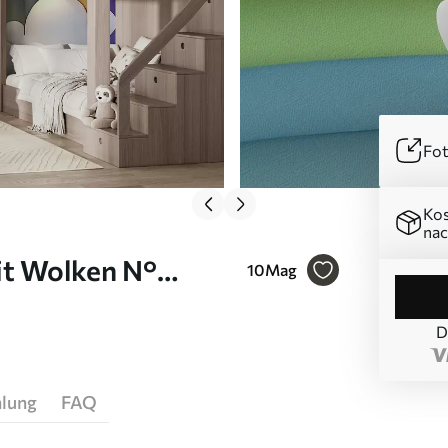
Fot
Kos
nac
t Wolken N°
10
Mag
D
hlung
FAQ