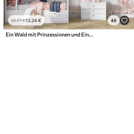
13
.24
€
46
22
.07
€
Ein Wald mit Prinzessinnen und Einhörnern