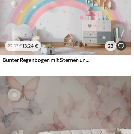
13
.24
€
23
22
.07
€
Bunter Regenbogen mit Sternen und Herzen im skandinavischen Stil