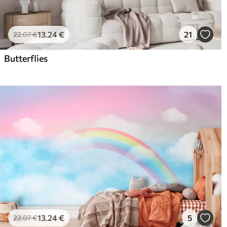
13
.24
€
21
22
.07
€
Butterflies
13
.24
€
5
22
.07
€