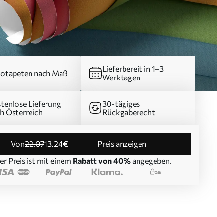
Lieferbereit in 1–3
otapeten nach Maß
Werktagen
tenlose Lieferung
30-tägiges
h Österreich
Rückgaberecht
von
22
.07
13
.24
€
Preis anzeigen
er Preis ist mit einem
Rabatt von 40%
angegeben.