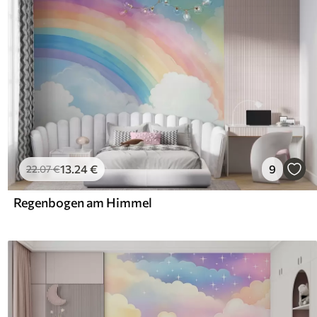
13
.24
€
9
22
.07
€
Regenbogen am Himmel