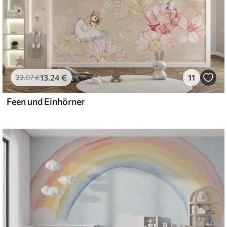
13
.24
€
11
22
.07
€
Feen und Einhörner