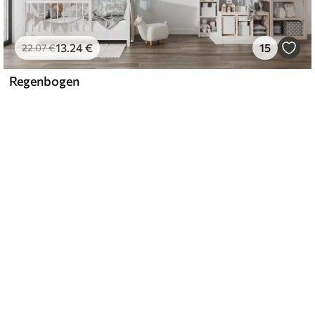
13
.24
€
15
22
.07
€
Regenbogen