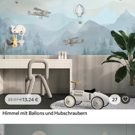
13
.24
€
27
22
.07
€
Himmel mit Ballons und Hubschraubern