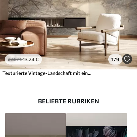
13
.24
€
179
22
.07
€
Texturierte Vintage-Landschaft mit einem Baum in der Nähe von Fluss und einem bewölkten Himmel, Natur Kunst in Sepia-Tönen
BELIEBTE RUBRIKEN