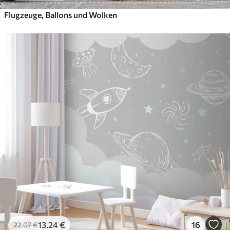
Flugzeuge, Ballons und Wolken
13
.24
€
16
22
.07
€