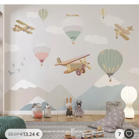
13
.24
€
7
22
.07
€