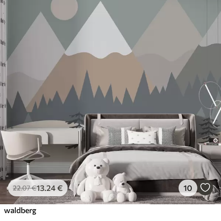
13
.24
€
10
22
.07
€
waldberg