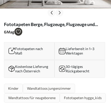
Fototapeten Berge, Flugzeuge, Flugzeuge und
Sterne im skandinavischen Stil N° u95044
6
Mag
Fototapeten nach
Lieferbereit in 1–3
Maß
Werktagen
Kostenlose Lieferung
30-tägiges
nach Österreich
Rückgaberecht
Kinder
Wandtattoos jungenzimmer
Wandtattoos für neugeborene
Fototapeten hygge_kids