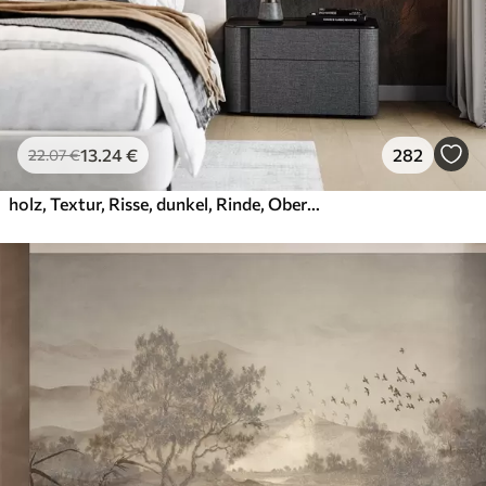
13
.24
€
282
22
.07
€
holz, Textur, Risse, dunkel, Rinde, Oberfläche