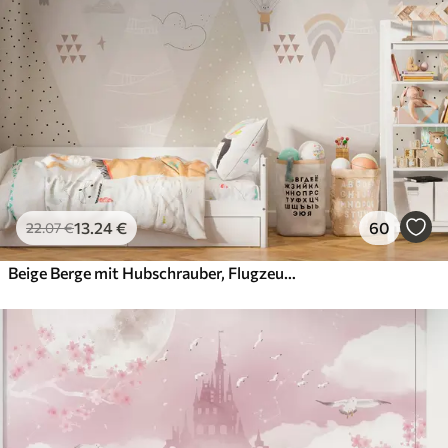
56
.67
34
.00
€
/m²
Premium-Vinyl
65
.00
39
.00
€
/m²
Peel and Stick
81
.67
49
.00
€
/m²
13
.24
€
60
22
.07
€
Beige Berge mit Hubschrauber, Flugzeug und Tieren