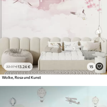
13
.24
€
15
22
.07
€
Wolke, Rosa und Kunst