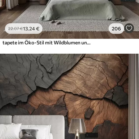
13
.24
€
206
22
.07
€
tapete im Öko-Stil mit Wildblumen und Pflanzen auf strukturiertem Hintergrund