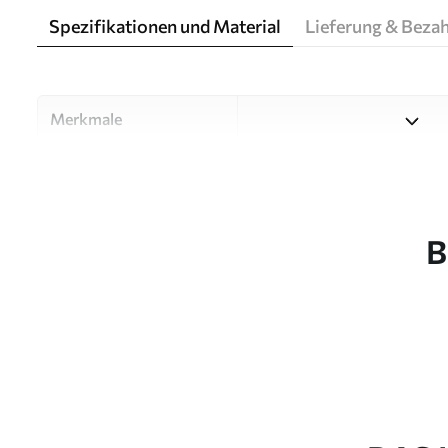
Spezifikationen und Material
Lieferung & Beza
Merkmale
Material
Wählen Sie aus drei hochwert
Räume und Budgets geeignet
unten oder während des An
B
Autor
Designstudio Uwalls
Artikel Nummer
u93587
Produktion
Auf Bestellung gedruckt und 
Zusätzlich
Erhältlich mit Lackbeschic