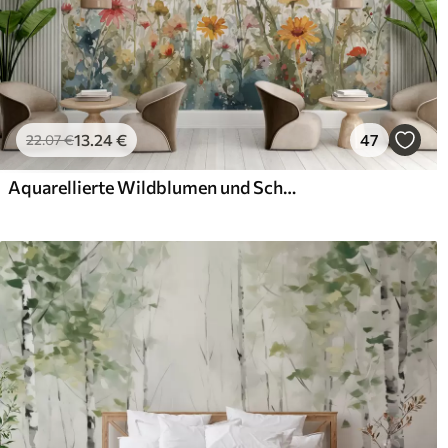
13
.24
€
47
22
.07
€
Aquarellierte Wildblumen und Schmetterlinge