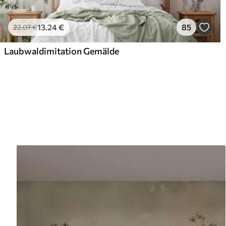
13
.24
€
85
22
.07
€
Laubwaldimitation Gemälde