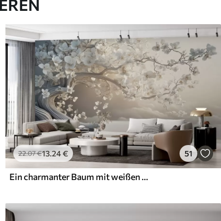
IEREN
13
.24
€
51
22
.07
€
Ein charmanter Baum mit weißen Blüten vor dem Hintergrund der Wolken in einem interessanten Stil in zarten warmen Farben