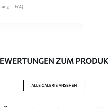
hlung
FAQ
igen Materialien, die für unterschiedliche
 sind. Weitere Informationen erhalten Sie
passungsprozesses.
EWERTUNGEN ZUM PRODU
ALLE GALERIE ANSEHEN
in Rollen bis zu 50 cm Breite geliefert.
htung und/oder Tapetenkleber.