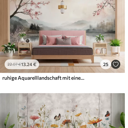
13
.24
€
25
22
.07
€
ruhige Aquarelllandschaft mit einem See und einem blühenden Baum