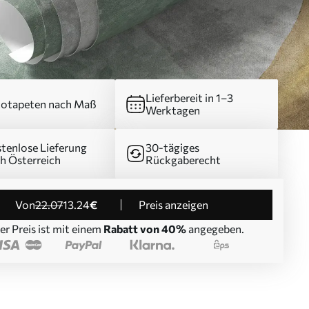
Lieferbereit in 1–3
otapeten nach Maß
Werktagen
tenlose Lieferung
30-tägiges
h Österreich
Rückgaberecht
von
22
.07
13
.24
€
Preis anzeigen
er Preis ist mit einem
Rabatt von 40%
angegeben.