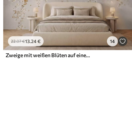
13
.24
€
14
22
.07
€
Zweige mit weißen Blüten auf einem sanften beigen Hintergrund