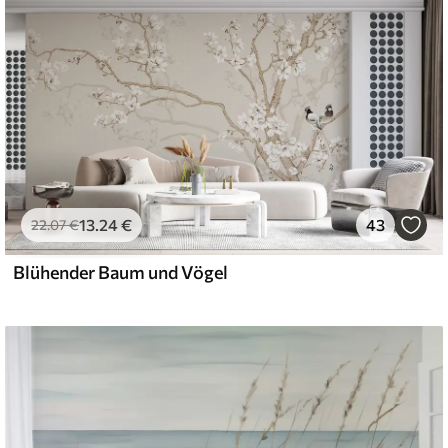
13
.24
€
43
22
.07
€
Blühender Baum und Vögel