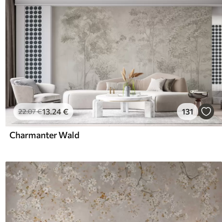
13
.24
€
131
22
.07
€
Charmanter Wald