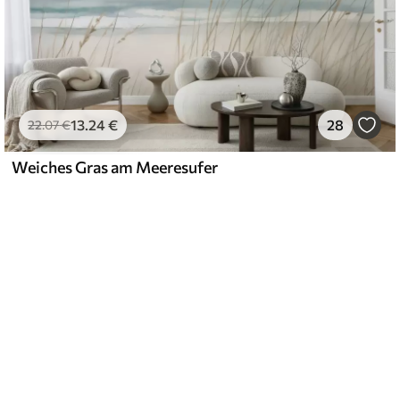
13
.24
€
28
22
.07
€
Weiches Gras am Meeresufer