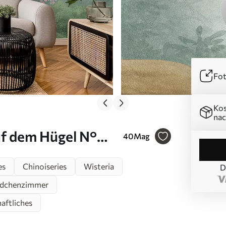
Fot
Kos
nac
f dem Hügel N°
40
Mag
es
Chinoiseries
Wisteria
D
ädchenzimmer
aftliches