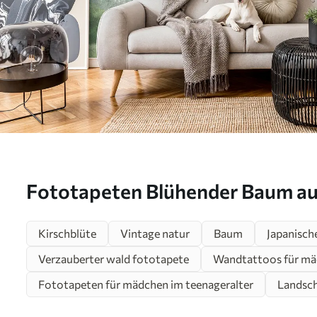
Fototapeten Blühender Baum au
u93587
Kirschblüte
Vintage natur
Baum
Japanisch
Verzauberter wald fototapete
Wandtattoos für m
Fototapeten für mädchen im teenageralter
Landsch