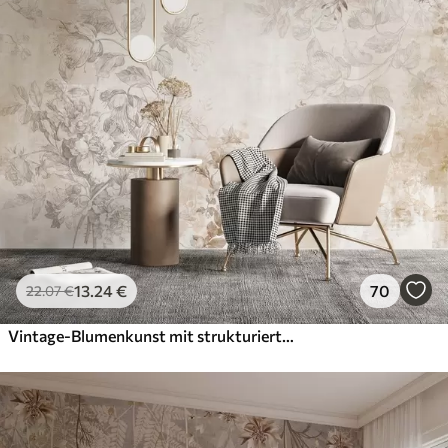
13
.24
€
70
22
.07
€
Vintage-Blumenkunst mit strukturierter Oberfläche, zarten Gartenblumen und Blattillustrationen im Zeichenstil, sanften Pastelltönen in Beige und Sepia