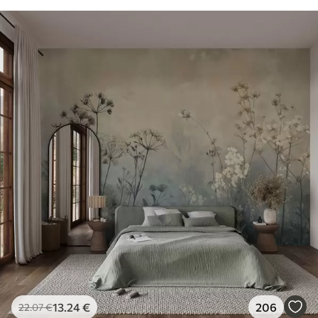
13
.24
€
206
22
.07
€