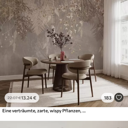
13
.24
€
183
22
.07
€
Eine verträumte, zarte, wispy Pflanzen, Ährchen und Blumen in braunen Pastellfarben vor einem dunstigen, strukturierten Hintergrund