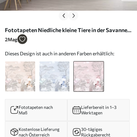
Fototapeten Niedliche kleine Tiere in der Savanne
in rosa Farben N° u73878v3
2
Mag
Dieses Design ist auch in anderen Farben erhältlich:
Fototapeten nach
Lieferbereit in 1–3
Maß
Werktagen
Kostenlose Lieferung
30-tägiges
nach Österreich
Rückgaberecht