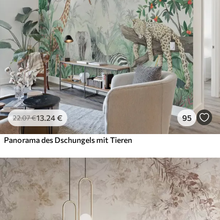
13
.24
€
95
22
.07
€
Panorama des Dschungels mit Tieren