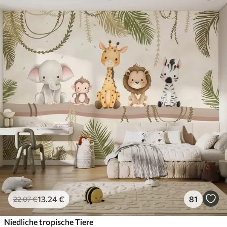
13
.24
€
81
22
.07
€
Niedliche tropische Tiere