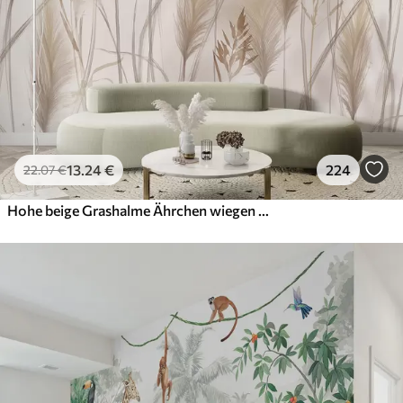
13
.24
€
224
22
.07
€
Hohe beige Grashalme Ährchen wiegen sich im Wind vor einem weichen, hellen Hintergrund