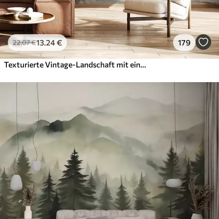
13
.24
€
179
22
.07
€
Texturierte Vintage-Landschaft mit einem Baum in der Nähe von Fluss und einem bewölkten Himmel, Natur Kunst in Sepia-Tönen