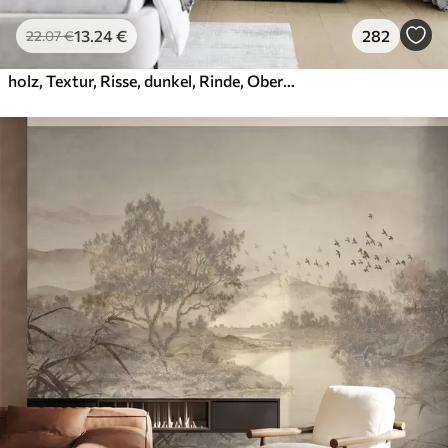
13
.24
€
282
22
.07
€
holz, Textur, Risse, dunkel, Rinde, Oberfläche