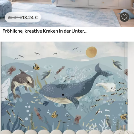
13
.24
€
22
.07
€
Fröhliche, kreative Kraken in der Unterwasserwelt