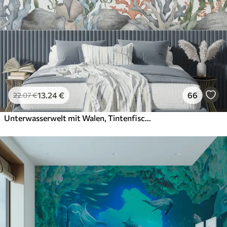
Premium-Vinyl
65
.00
39
.00
€
/m²
Peel and Stick
81
.67
49
.00
€
/m²
13
.24
€
66
22
.07
€
Unterwasserwelt mit Walen, Tintenfischen und Schildkröten