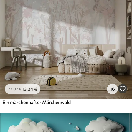
13
.24
€
16
22
.07
€
Ein märchenhafter Märchenwald