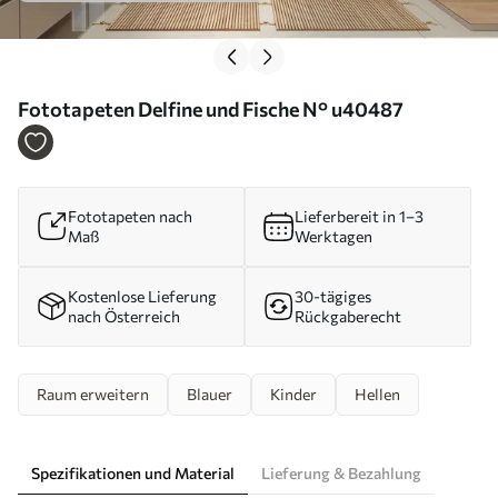
Fototapeten Delfine und Fische N° u40487
Fototapeten nach
Lieferbereit in 1–3
Maß
Werktagen
Kostenlose Lieferung
30-tägiges
nach Österreich
Rückgaberecht
Raum erweitern
Blauer
Kinder
Hellen
Spezifikationen und Material
Lieferung & Bezahlung