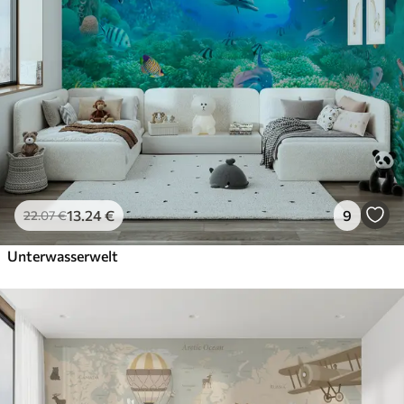
13
.24
€
9
22
.07
€
Unterwasserwelt