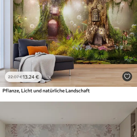
13
.24
€
22
.07
€
Pflanze, Licht und natürliche Landschaft