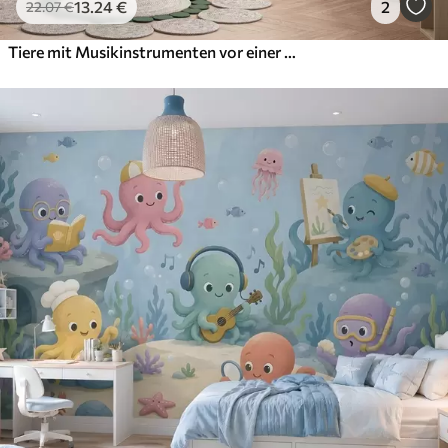
13
.24
€
2
22
.07
€
Tiere mit Musikinstrumenten vor einer tropischen Landschaft