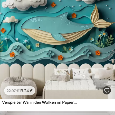
13
.24
€
22
.07
€
Verspielter Wal in den Wolken im Papierschnitt-Stil, 3D-Effekt