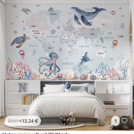
13
.24
€
1
22
.07
€