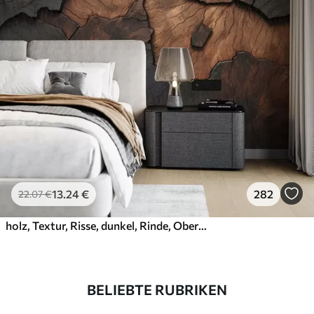
13
.24
€
282
22
.07
€
holz, Textur, Risse, dunkel, Rinde, Oberfläche
BELIEBTE RUBRIKEN