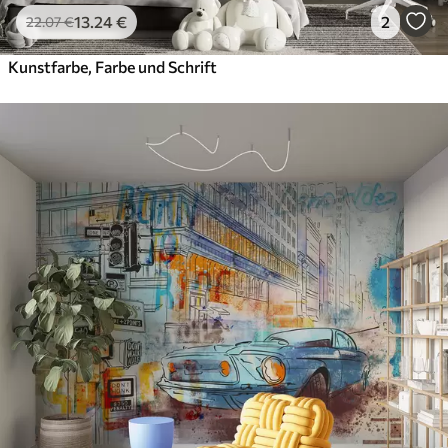
13
.24
€
2
22
.07
€
Kunstfarbe, Farbe und Schrift