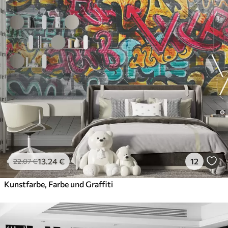
13
.24
€
12
22
.07
€
Kunstfarbe, Farbe und Graffiti