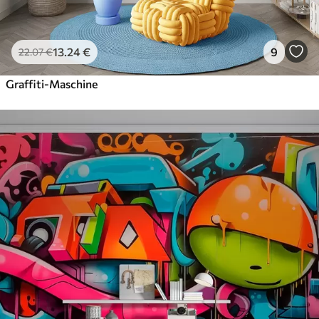
13
.24
€
9
22
.07
€
Graffiti-Maschine