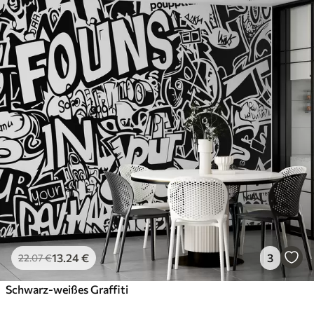
13
.24
€
3
22
.07
€
Schwarz-weißes Graffiti