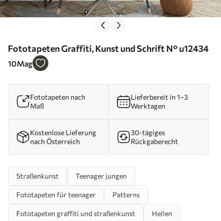
Fototapeten Graffiti, Kunst und Schrift N° u12434
10
Mag
Fototapeten nach
Lieferbereit in 1–3
Maß
Werktagen
Kostenlose Lieferung
30-tägiges
nach Österreich
Rückgaberecht
Straßenkunst
Teenager jungen
Fototapeten für teenager
Patterns
Fototapeten graffiti und straßenkunst
Hellen