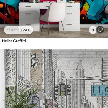
13
.24
€
8
22
.07
€
Helles Graffiti