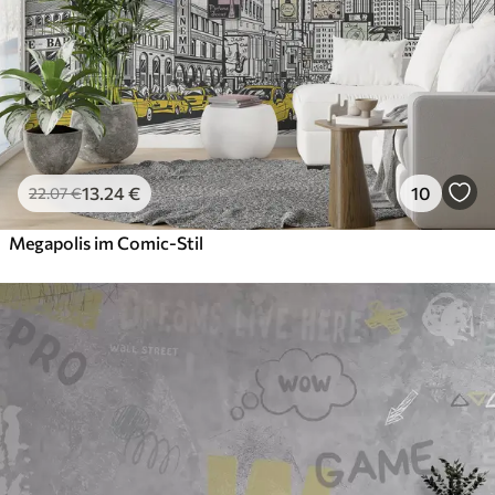
13
.24
€
10
22
.07
€
Megapolis im Comic-Stil