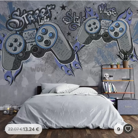
13
.24
€
9
22
.07
€