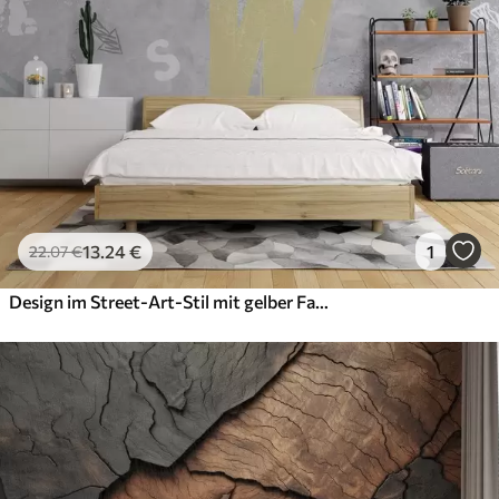
13
.24
€
1
22
.07
€
Design im Street-Art-Stil mit gelber Farbe Inschriften auf dem Hintergrund der Betonwand