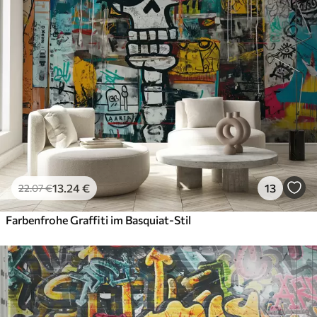
Premium
56
.67
34
.00
€
/m²
Premium-Vinyl
65
.00
39
.00
€
/m²
Peel and Stick
81
.67
49
.00
€
/m²
13
.24
€
13
22
.07
€
Farbenfrohe Graffiti im Basquiat-Stil