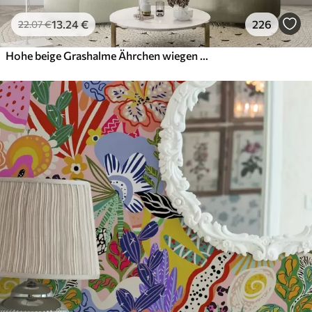
13
.24
€
226
22
.07
€
Hohe beige Grashalme Ährchen wiegen sich im Wind vor einem weichen, hellen Hintergrund