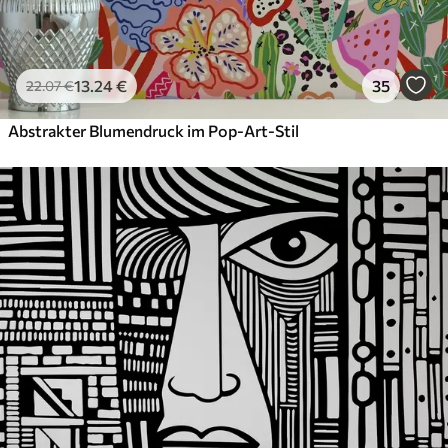
13
.24
€
35
22
.07
€
Abstrakter Blumendruck im Pop-Art-Stil