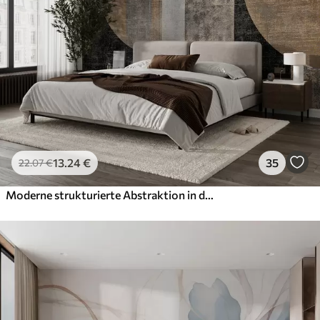
56
.67
34
.00
€
/m²
Premium-Vinyl
65
.00
39
.00
€
/m²
Peel and Stick
81
.67
49
.00
€
/m²
13
.24
€
35
22
.07
€
Moderne strukturierte Abstraktion in den Farben Schwarz und Orange