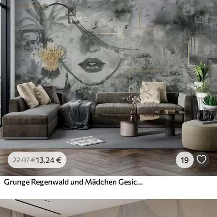
13
.24
€
19
22
.07
€
Grunge Regenwald und Mädchen Gesicht Silhouette