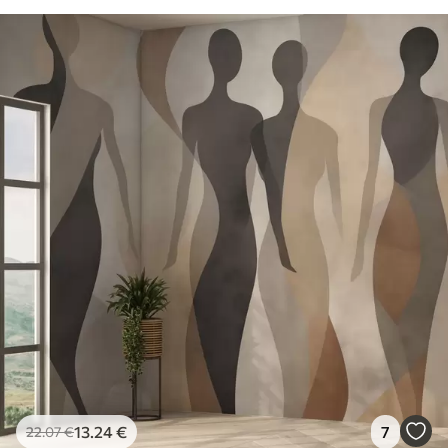
13
.24
€
7
22
.07
€