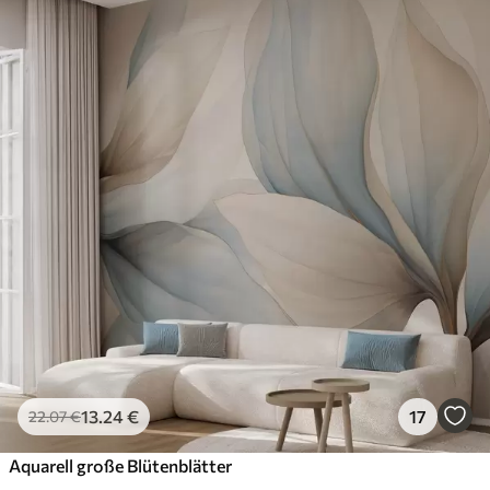
13
.24
€
17
22
.07
€
Aquarell große Blütenblätter