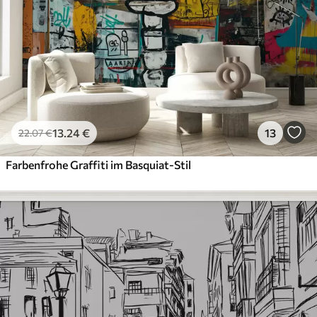
13
.24
€
13
22
.07
€
Farbenfrohe Graffiti im Basquiat-Stil