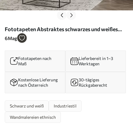
Fototapeten Abstraktes schwarzes und weißes
Gesicht N° u98714
6
Mag
Fototapeten nach
Lieferbereit in 1–3
Maß
Werktagen
Kostenlose Lieferung
30-tägiges
nach Österreich
Rückgaberecht
Schwarz und weiß
Industriestil
Wandmalereien ethnisch