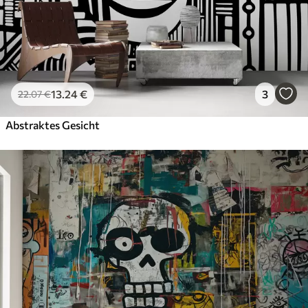
13
.24
€
3
22
.07
€
Abstraktes Gesicht