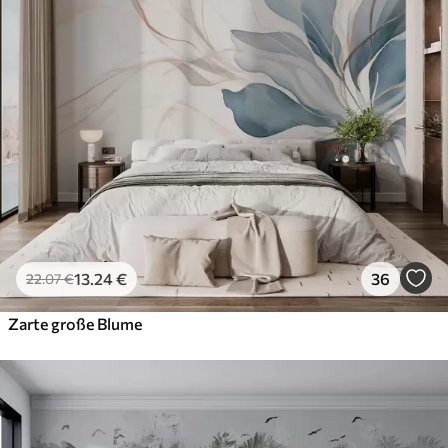
13
.24
€
36
22
.07
€
Zarte große Blume