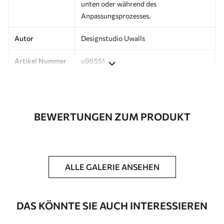
unten oder während des
Anpassungsprozesses.
Autor
Designstudio Uwalls
Artikel Nummer
u96551
Produktion
Auf Bestellung gedruckt und in Rollen
bis zu 50 cm Breite geliefert.
BEWERTUNGEN ZUM PRODUKT
Zusätzlich
Erhältlich mit Lackbeschichtung
und/oder Tapetenkleber.
Reinigung
Kann vorsichtig mit einem weichen
Schwamm gereinigt werden.
ALLE GALERIE ANSEHEN
Fototapeten mit Lackbeschichtung
können mit Wasser gereinigt werden.
DAS KÖNNTE SIE AUCH INTERESSIEREN
Verlegemethode
Nahtlose Anwendung