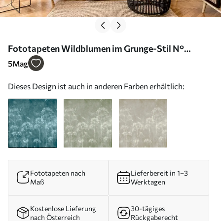
Fototapeten Wildblumen im Grunge-Stil N°
u96551
5
Mag
Dieses Design ist auch in anderen Farben erhältlich:
Fototapeten nach
Lieferbereit in 1–3
Maß
Werktagen
Kostenlose Lieferung
30-tägiges
nach Österreich
Rückgaberecht