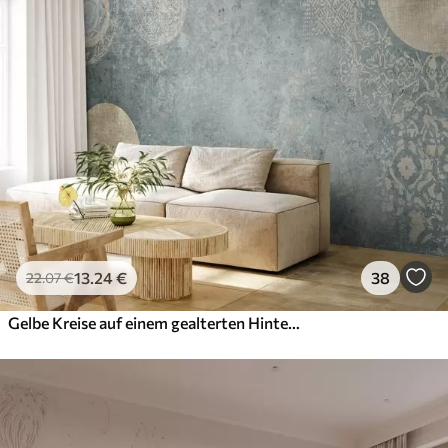
13
.24
€
38
22
.07
€
Gelbe Kreise auf einem gealterten Hintergrund