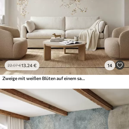
13
.24
€
14
22
.07
€
Zweige mit weißen Blüten auf einem sanften beigen Hintergrund