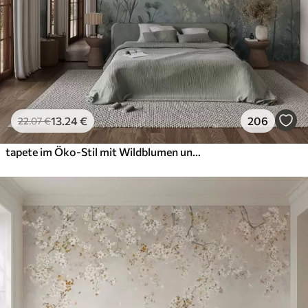
13
.24
€
206
22
.07
€
tapete im Öko-Stil mit Wildblumen und Pflanzen auf strukturiertem Hintergrund