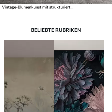
Vintage-Blumenkunst mit strukturierter Oberfläche, zarten Gartenblumen und Blattillustrationen im Zeichenstil, sanften Pastelltönen in Beige und Sepia
BELIEBTE RUBRIKEN