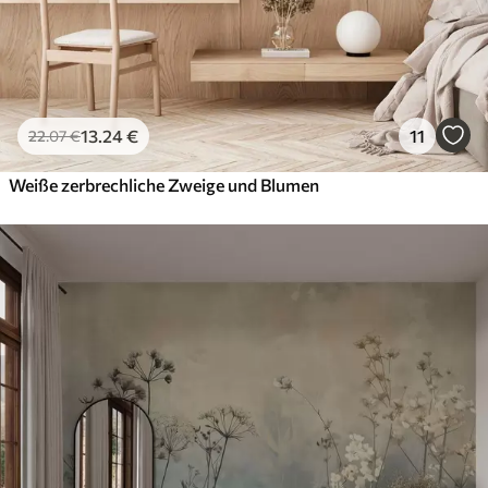
13
.24
€
11
22
.07
€
Weiße zerbrechliche Zweige und Blumen