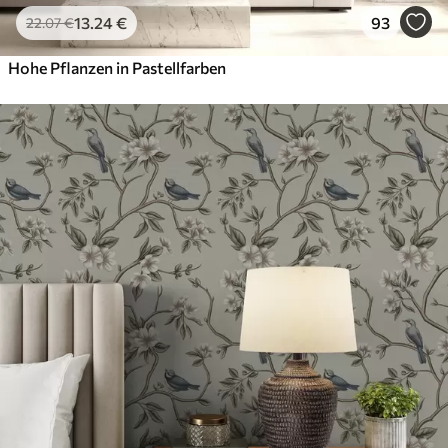
13
.24
€
93
22
.07
€
Hohe Pflanzen in Pastellfarben