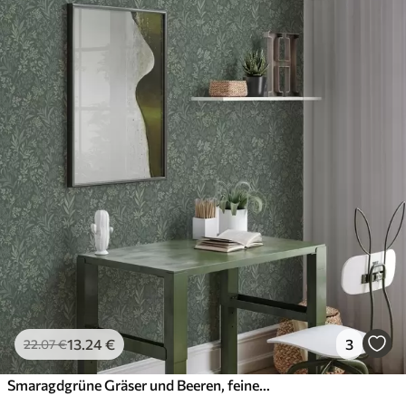
13
.24
€
3
22
.07
€
Smaragdgrüne Gräser und Beeren, feines botanisches Muster