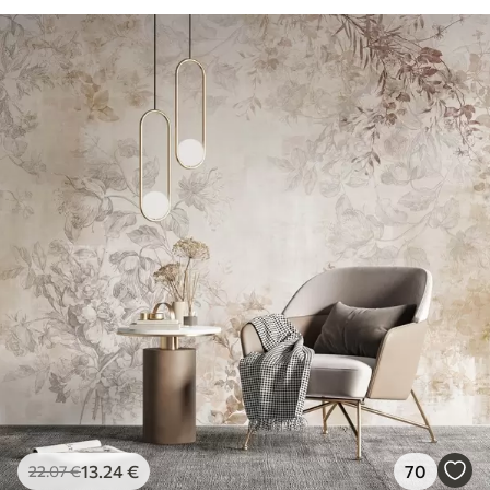
13
.24
€
70
22
.07
€