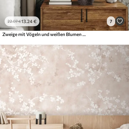
13
.24
€
7
22
.07
€
Zweige mit Vögeln und weißen Blumen auf einem zarten Hintergrund