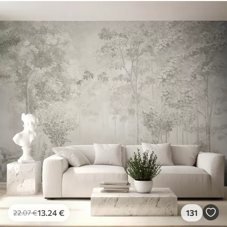
Verfügbare Materialien
Standard
45
.00
27
.00
€
/m²
Premium
56
.67
34
.00
€
/m²
Premium-Vinyl
65
.00
39
.00
€
/m²
Peel and Stick
81
.67
49
.00
€
/m²
13
.24
€
131
22
.07
€