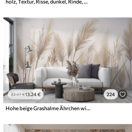
holz, Textur, Risse, dunkel, Rinde, Oberfläche
13
.24
€
224
22
.07
€
Hohe beige Grashalme Ährchen wiegen sich im Wind vor einem weichen, hellen Hintergrund