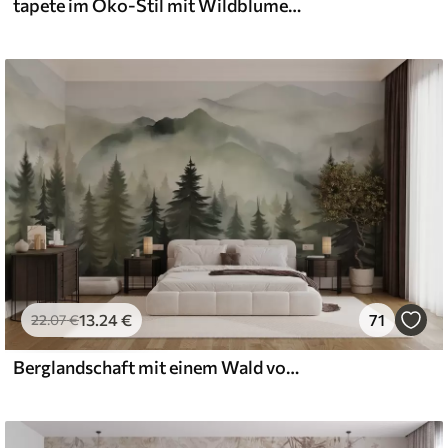
tapete im Öko-Stil mit Wildblumen und Pflanzen auf strukturiertem Hintergrund
13
.24
€
71
22
.07
€
Berglandschaft mit einem Wald von Kiefern und geschichteten Berge während der Morgendämmerung mit leichten Nebel Aquarell Nachahmung Kunst