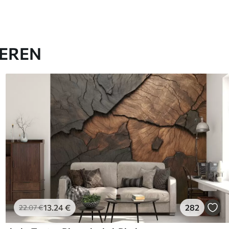
IEREN
13
.24
€
282
22
.07
€