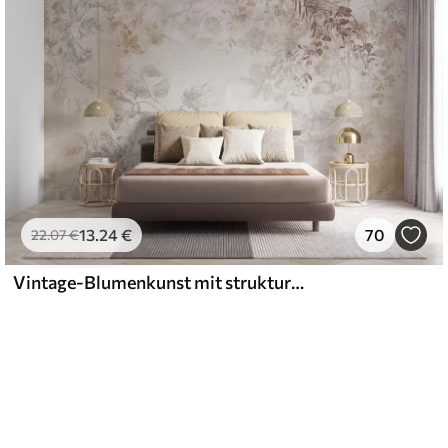
13
.24
€
70
22
.07
€
Vintage-Blumenkunst mit strukturierter Oberfläche, zarten Gartenblumen und Blattillustrationen im Zeichenstil, sanften Pastelltönen in Beige und Sepia