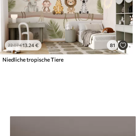
13
.24
€
81
22
.07
€
Niedliche tropische Tiere