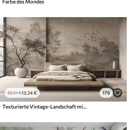
Farbe des Mondes
13
.24
€
179
22
.07
€
Texturierte Vintage-Landschaft mit einem Baum in der Nähe von Fluss und einem bewölkten Himmel, Natur Kunst in Sepia-Tönen