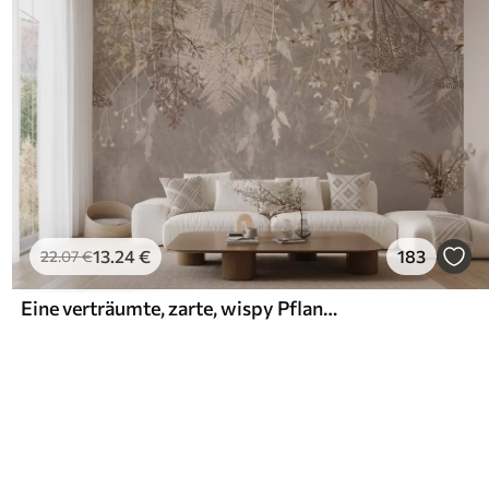
13
.24
€
183
22
.07
€
Eine verträumte, zarte, wispy Pflanzen, Ährchen und Blumen in braunen Pastellfarben vor einem dunstigen, strukturierten Hintergrund