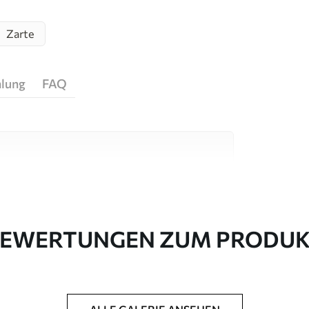
Zarte
hlung
FAQ
igen Materialien, die für unterschiedliche
 sind. Weitere Informationen erhalten Sie
passungsprozesses.
EWERTUNGEN ZUM PRODU