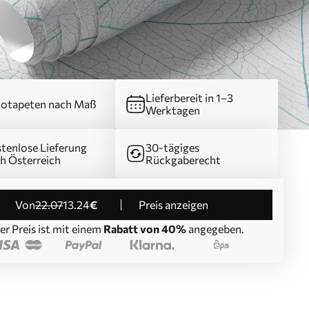
Lieferbereit in 1–3
otapeten nach Maß
Werktagen
tenlose Lieferung
30-tägiges
h Österreich
Rückgaberecht
von
22
.07
13
.24
€
Preis anzeigen
er Preis ist mit einem
Rabatt von 40%
angegeben.