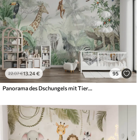
13
.24
€
95
22
.07
€
Panorama des Dschungels mit Tieren