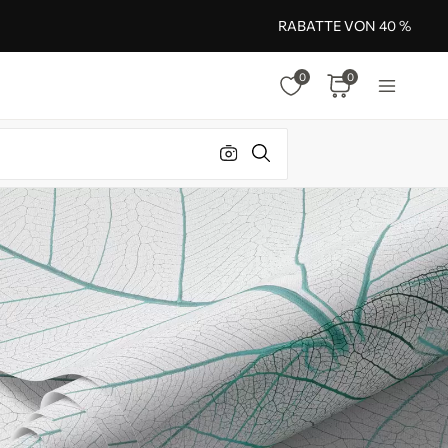
RABATTE VON 40 %
0
0