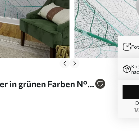
Fot
Kos
nac
er in grünen Farben N°
D