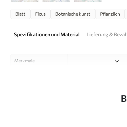
Blatt
Ficus
Botanische kunst
Pflanzlich
Spezifikationen und Material
Lieferung & Beza
Merkmale
Material
Wählen Sie aus drei hochwert
Räume und Budgets geeignet
unten oder während des An
B
Autor
Designstudio Uwalls
Artikel Nummer
u24439v3