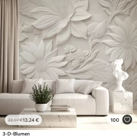
13
.24
€
100
22
.07
€
3-D-Blumen