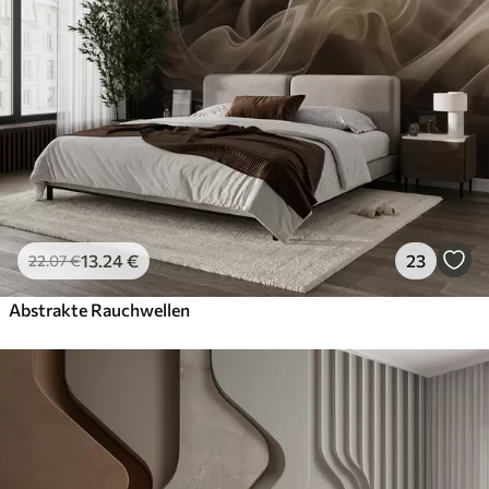
13
.24
€
23
22
.07
€
Abstrakte Rauchwellen