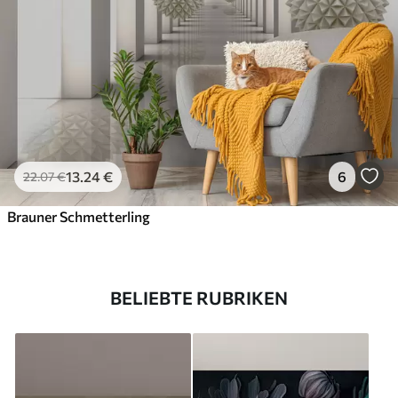
13
.24
€
6
22
.07
€
Brauner Schmetterling
BELIEBTE RUBRIKEN