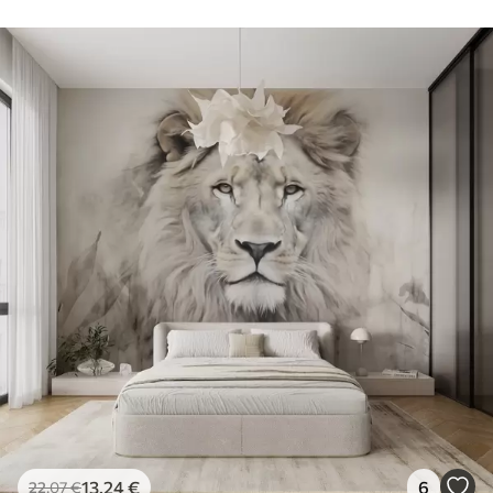
13
.24
€
6
22
.07
€