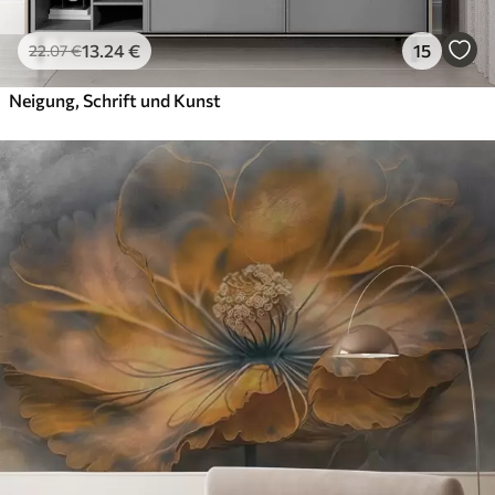
13
.24
€
15
22
.07
€
Neigung, Schrift und Kunst