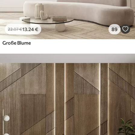
13
.24
€
89
22
.07
€
Große Blume