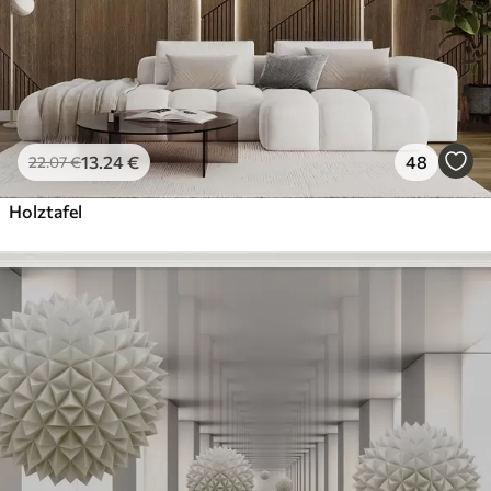
13
.24
€
48
22
.07
€
Holztafel