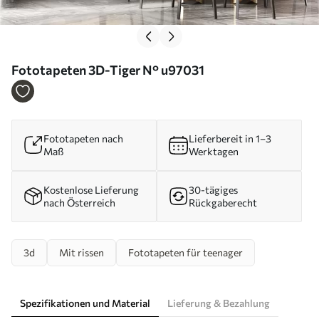
Fototapeten 3D-Tiger N° u97031
Fototapeten nach
Lieferbereit in 1–3
Maß
Werktagen
Kostenlose Lieferung
30-tägiges
nach Österreich
Rückgaberecht
3d
Mit rissen
Fototapeten für teenager
Spezifikationen und Material
Lieferung & Bezahlung