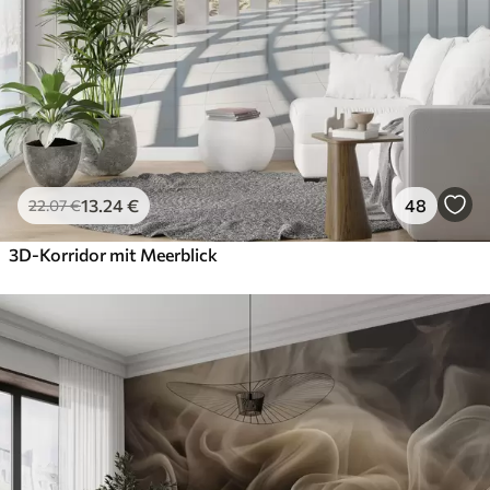
Premium-Vinyl
65
.00
39
.00
€
/m²
Peel and Stick
81
.67
49
.00
€
/m²
13
.24
€
48
22
.07
€
3D-Korridor mit Meerblick