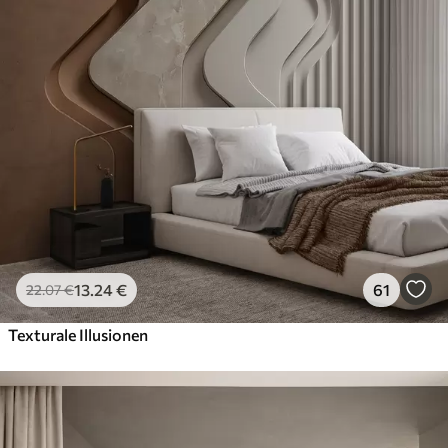
13
.24
€
61
22
.07
€
Texturale Illusionen