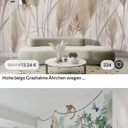
13
.24
€
224
22
.07
€
Hohe beige Grashalme Ährchen wiegen sich im Wind vor einem weichen, hellen Hintergrund