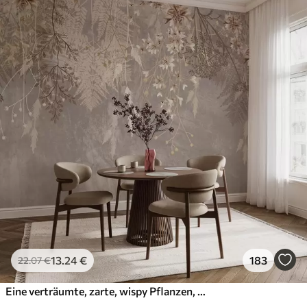
13
.24
€
183
22
.07
€
Eine verträumte, zarte, wispy Pflanzen, Ährchen und Blumen in braunen Pastellfarben vor einem dunstigen, strukturierten Hintergrund