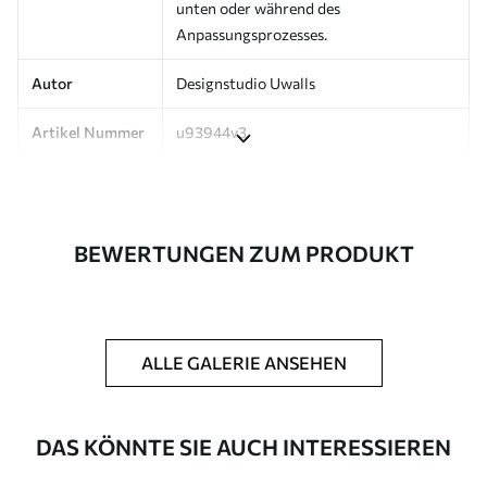
unten oder während des
Anpassungsprozesses.
Autor
Designstudio Uwalls
Artikel Nummer
u93944v3
Produktion
Auf Bestellung gedruckt und in Rollen
bis zu 50 cm Breite geliefert.
BEWERTUNGEN ZUM PRODUKT
Zusätzlich
Erhältlich mit Lackbeschichtung
und/oder Tapetenkleber.
Reinigung
Kann vorsichtig mit einem weichen
Schwamm gereinigt werden.
ALLE GALERIE ANSEHEN
Fototapeten mit Lackbeschichtung
können mit Wasser gereinigt werden.
DAS KÖNNTE SIE AUCH INTERESSIEREN
Verlegemethode
Nahtlose Anwendung