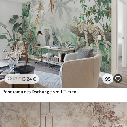
13
.24
€
95
22
.07
€
Panorama des Dschungels mit Tieren