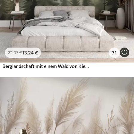
13
.24
€
71
22
.07
€
Berglandschaft mit einem Wald von Kiefern und geschichteten Berge während der Morgendämmerung mit leichten Nebel Aquarell Nachahmung Kunst