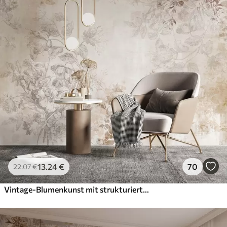
13
.24
€
70
22
.07
€
Vintage-Blumenkunst mit strukturierter Oberfläche, zarten Gartenblumen und Blattillustrationen im Zeichenstil, sanften Pastelltönen in Beige und Sepia