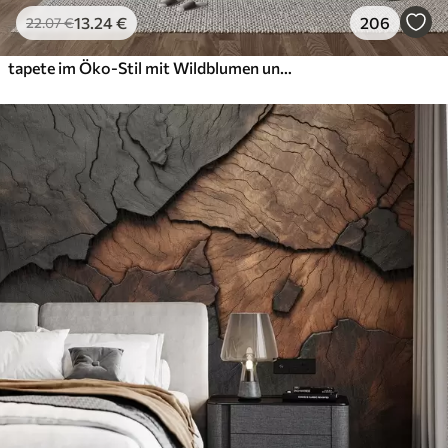
13
.24
€
206
22
.07
€
tapete im Öko-Stil mit Wildblumen und Pflanzen auf strukturiertem Hintergrund