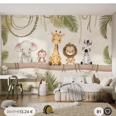
13
.24
€
81
22
.07
€