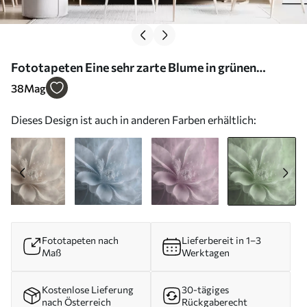
Fototapeten Eine sehr zarte Blume in grünen
Farben N° u93944v3
38
Mag
Dieses Design ist auch in anderen Farben erhältlich:
Fototapeten nach
Lieferbereit in 1–3
Maß
Werktagen
Kostenlose Lieferung
30-tägiges
nach Österreich
Rückgaberecht