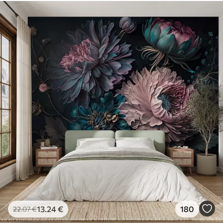
Verfügbare Materialien
Standard
45
.00
27
.00
€
/m²
Premium
56
.67
34
.00
€
/m²
Premium-Vinyl
65
.00
39
.00
€
/m²
Peel and Stick
81
.67
49
.00
€
/m²
13
.24
€
180
22
.07
€