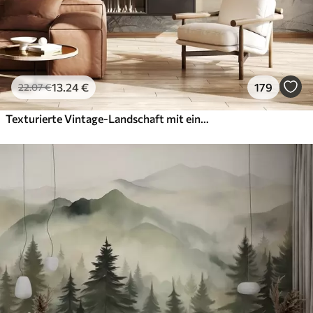
13
.24
€
179
22
.07
€
Texturierte Vintage-Landschaft mit einem Baum in der Nähe von Fluss und einem bewölkten Himmel, Natur Kunst in Sepia-Tönen