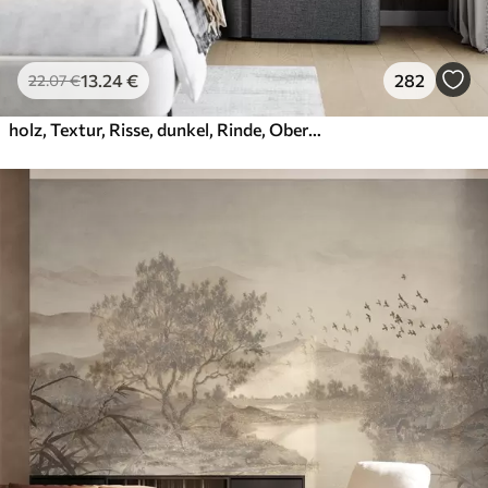
13
.24
€
282
22
.07
€
holz, Textur, Risse, dunkel, Rinde, Oberfläche