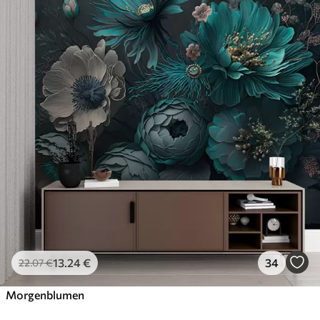
13
.24
€
34
22
.07
€
Morgenblumen