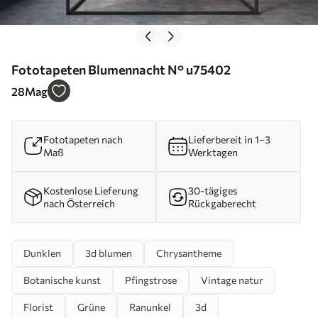
Fototapeten Blumennacht N° u75402
28
Mag
Fototapeten nach
Lieferbereit in 1–3
Maß
Werktagen
Kostenlose Lieferung
30-tägiges
nach Österreich
Rückgaberecht
Dunklen
3d blumen
Chrysantheme
Botanische kunst
Pfingstrose
Vintage natur
Florist
Grüne
Ranunkel
3d