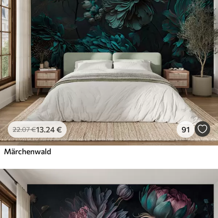
Premium
56
.67
34
.00
€
/m²
Premium-Vinyl
65
.00
39
.00
€
/m²
Peel and Stick
81
.67
49
.00
€
/m²
13
.24
€
91
22
.07
€
Märchenwald