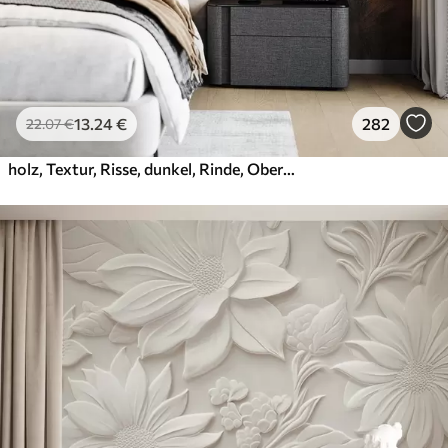
13
.24
€
282
22
.07
€
holz, Textur, Risse, dunkel, Rinde, Oberfläche