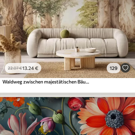
13
.24
€
129
22
.07
€
Waldweg zwischen majestätischen Bäumen im Aquarellstil