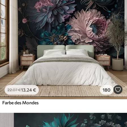
13
.24
€
180
22
.07
€
Farbe des Mondes