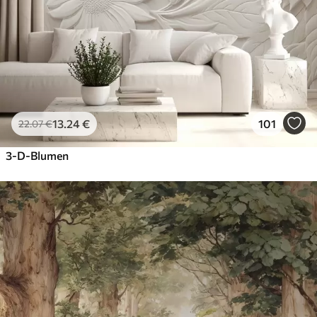
13
.24
€
101
22
.07
€
3-D-Blumen