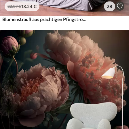
13
.24
€
28
22
.07
€
Blumenstrauß aus prächtigen Pfingstrosen