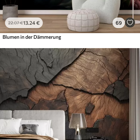
13
.24
€
69
22
.07
€
Blumen in der Dämmerung