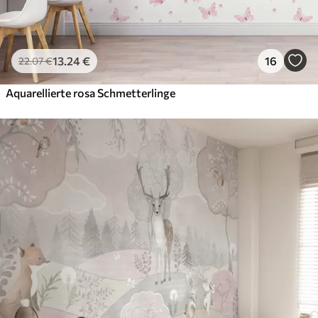
13
.24
€
16
22
.07
€
Aquarellierte rosa Schmetterlinge