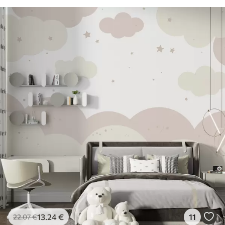
13
.24
€
11
22
.07
€