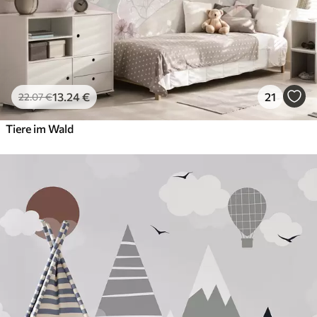
13
.24
€
21
22
.07
€
Tiere im Wald