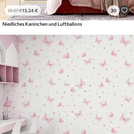
13
.24
€
30
22
.07
€
Niedliches Kaninchen und Luftballons