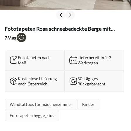
Fototapeten Rosa schneebedeckte Berge mit
Kugeln N° u95232
7
Mag
Fototapeten nach
Lieferbereit in 1–3
Maß
Werktagen
Kostenlose Lieferung
30-tägiges
nach Österreich
Rückgaberecht
Wandtattoos für mädchenzimmer
Kinder
Fototapeten hygge_kids