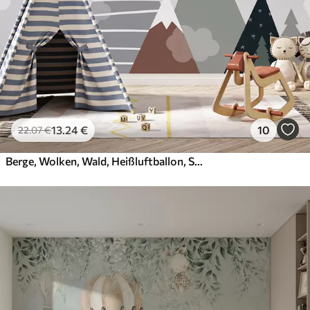
13
.24
€
10
22
.07
€
Berge, Wolken, Wald, Heißluftballon, Sonne und Vögel