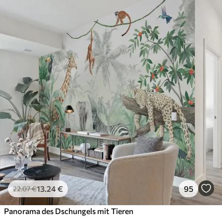
13
.24
€
95
22
.07
€
Panorama des Dschungels mit Tieren