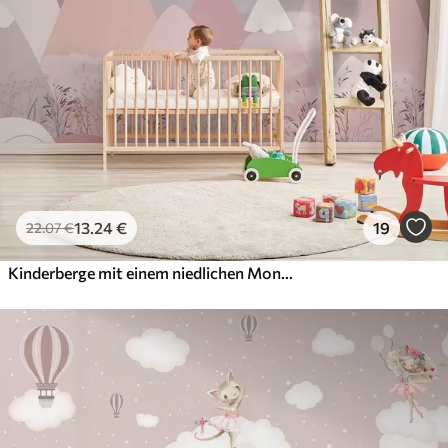
56
.67
34
.00
€
/m²
Premium-Vinyl
65
.00
39
.00
€
/m²
Peel and Stick
81
.67
49
.00
€
/m²
13
.24
€
19
22
.07
€
Kinderberge mit einem niedlichen Mond und Pflanzen am Boden