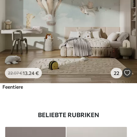
13
.24
€
22
22
.07
€
Feentiere
BELIEBTE RUBRIKEN