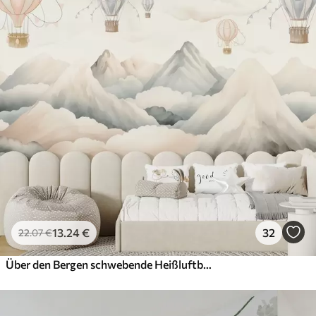
13
.24
€
32
22
.07
€
Über den Bergen schwebende Heißluftballons in neutralen, sanften Pastelltönen