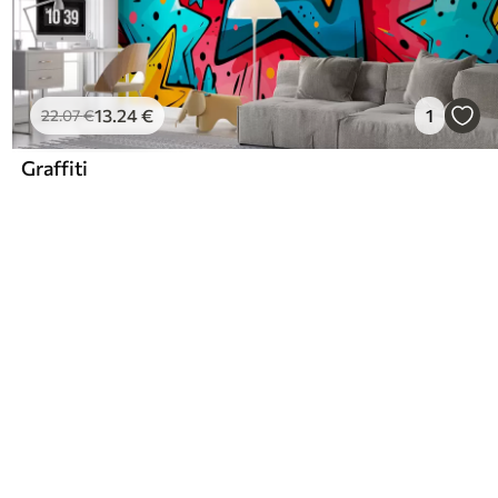
13
.24
€
1
22
.07
€
Graffiti