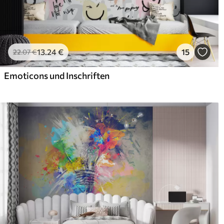
13
.24
€
15
22
.07
€
Emoticons und Inschriften