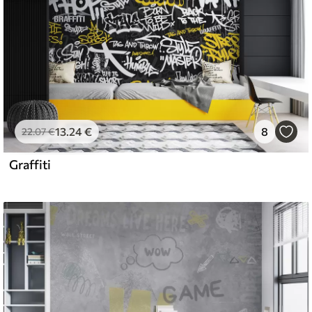
13
.24
€
8
22
.07
€
Graffiti