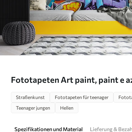
Fototapeten Art paint, paint e 
Straßenkunst
Fototapeten für teenager
Fotota
Teenager jungen
Hellen
Spezifikationen und Material
Lieferung & Beza