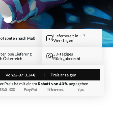
Lieferbereit in 1–3
otapeten nach Maß
Werktagen
tenlose Lieferung
30-tägiges
h Österreich
Rückgaberecht
von
22
.07
13
.24
€
Preis anzeigen
er Preis ist mit einem
Rabatt von 40%
angegeben.