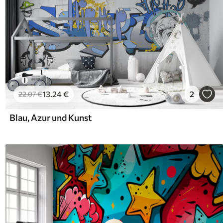
13
.24
€
2
22
.07
€
Blau, Azur und Kunst