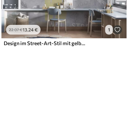
13
.24
€
1
22
.07
€
Design im Street-Art-Stil mit gelber Farbe Inschriften auf dem Hintergrund der Betonwand