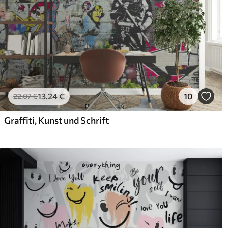
13
.24
€
10
22
.07
€
Graffiti, Kunst und Schrift