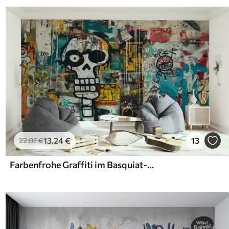
13
.24
€
13
22
.07
€
Farbenfrohe Graffiti im Basquiat-Stil