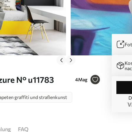
Fot
Kos
nac
azure N° u11783
4
Mag
peten graffiti und straßenkunst
D
hlung
FAQ