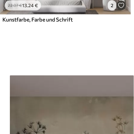
13
.24
€
2
22
.07
€
Kunstfarbe, Farbe und Schrift