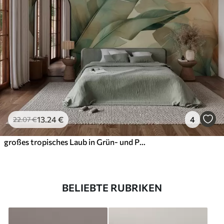
13
.24
€
4
22
.07
€
großes tropisches Laub in Grün- und Pfirsichtönen
BELIEBTE RUBRIKEN