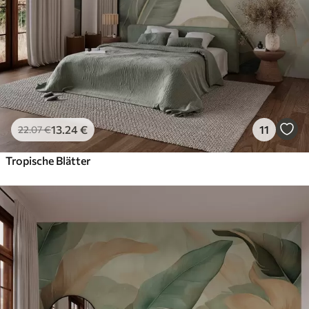
13
.24
€
11
22
.07
€
Tropische Blätter