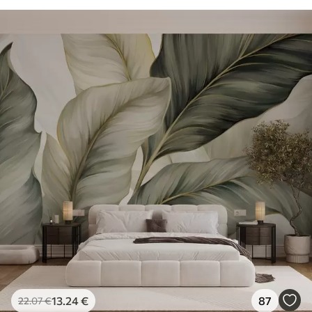
13
.24
€
87
22
.07
€