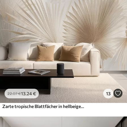
13
.24
€
13
22
.07
€
Zarte tropische Blattfächer in hellbeigen und bläulichen Tönen