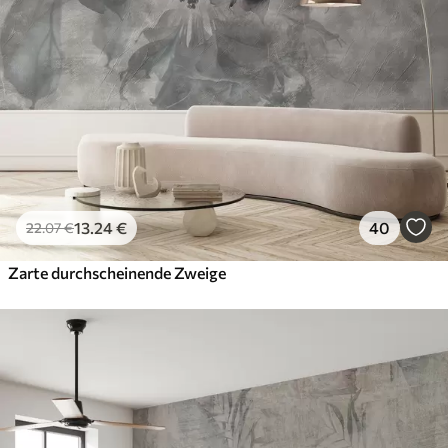
56
.67
34
.00
€
/m²
Premium-Vinyl
65
.00
39
.00
€
/m²
Peel and Stick
81
.67
49
.00
€
/m²
13
.24
€
40
22
.07
€
Zarte durchscheinende Zweige