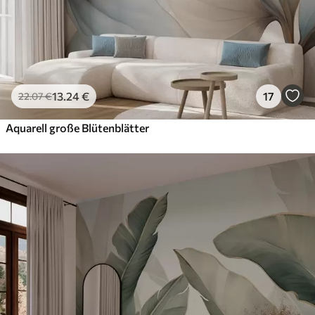
13
.24
€
17
22
.07
€
Aquarell große Blütenblätter