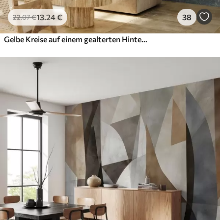
13
.24
€
38
22
.07
€
Gelbe Kreise auf einem gealterten Hintergrund