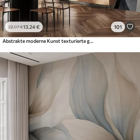
13
.24
€
101
22
.07
€
Abstrakte moderne Kunst texturierte geometrische Formen in Braun-, Grau- und Beigetönen