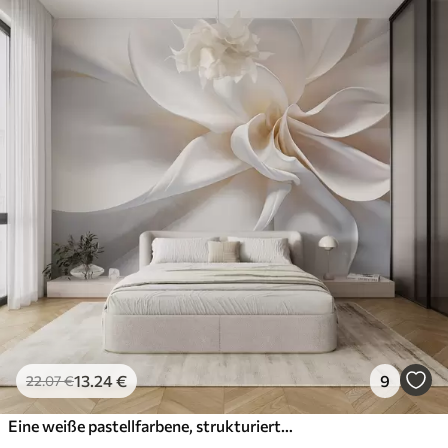
13
.24
€
9
22
.07
€
Eine weiße pastellfarbene, strukturierte, minimalistische Blume mit weichen Blütenblättern, leicht und luftig, auf einem weißen Hintergrund