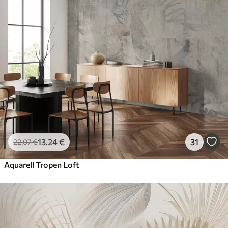
13
.24
€
31
22
.07
€
Aquarell Tropen Loft