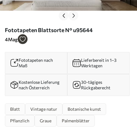
Fototapeten Blattsorte N° u95644
4
Mag
Fototapeten nach
Lieferbereit in 1–3
Maß
Werktagen
Kostenlose Lieferung
30-tägiges
nach Österreich
Rückgaberecht
Blatt
Vintage natur
Botanische kunst
Pflanzlich
Graue
Palmenblätter